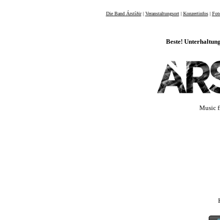
Die Band Árstíðir
|
Veranstaltungsort
|
Konzertinfos
|
Fot
Beste! Unterhaltung
Music f